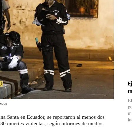
E
m
El
rmada
pe
mi
ana Santa en Ecuador, se reportaron al menos dos
in
 30 muertes violentas, según informes de medios