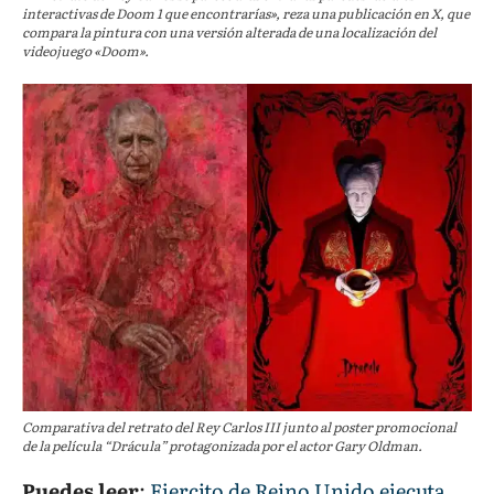
interactivas de Doom 1 que encontrarías», reza una publicación en X, que
compara la pintura con una versión alterada de una localización del
videojuego «Doom».
Comparativa del retrato del Rey Carlos III junto al poster promocional
de la película “Drácula” protagonizada por el actor Gary Oldman.
Puedes leer
:
Ejercito de Reino Unido ejecuta