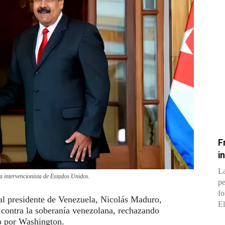
F
i
La
a intervencionista de Estados Unidos.
pe
fo
 al presidente de Venezuela, Nicolás Maduro,
El
contra la soberanía venezolana, rechazando
do por Washington.