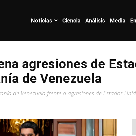
Noticias
Ciencia
Análisis
Media
En
ena agresiones de Est
anía de Venezuela
ranía de Venezuela frente a agresiones de Estados Unid