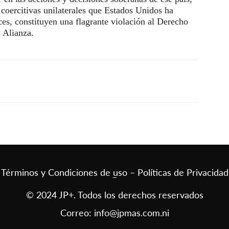
 coercitivas unilaterales que Estados Unidos ha
es, constituyen una flagrante violación al Derecho
 Alianza.
Términos y Condiciones de uso – Políticas de Privacidad
–
© 2024 JP+. Todos los derechos reservados
Correo:
info@jpmas.com.ni