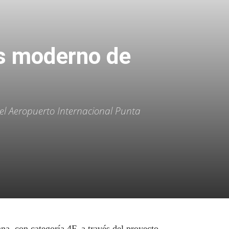
ás moderno de
el Aeropuerto Internacional Punta
a, con categoría 4F, a través del proyecto