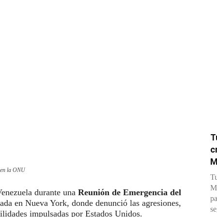
T
c
M
 en la ONU
Tu
Me
 Venezuela durante una
Reunión de Emergencia del
pa
ada en Nueva York, donde denunció las agresiones,
se
tilidades impulsadas por Estados Unidos.