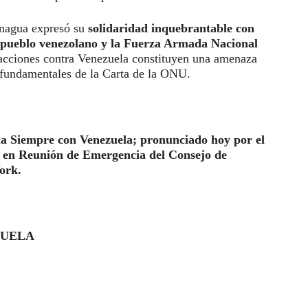
anagua expresó su
solidaridad inquebrantable con
 pueblo venezolano y la Fuerza Armada Nacional
 acciones contra Venezuela constituyen una amenaza
os fundamentales de la Carta de la ONU.
a Siempre con Venezuela;
pronunciado hoy por el
n Reunión de Emergencia del Consejo de
ork.
ZUELA