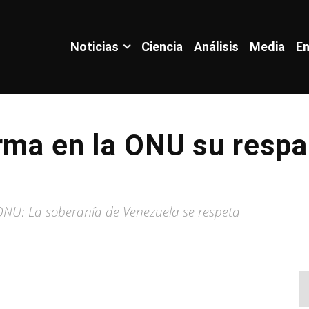
Noticias
Ciencia
Análisis
Media
En
rma en la ONU su respa
 ONU: La soberanía de Venezuela se respeta