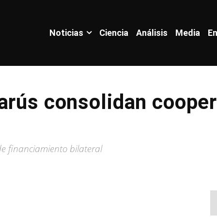
Noticias
Ciencia
Análisis
Media
En
arús consolidan coope
 financiamiento bilateral