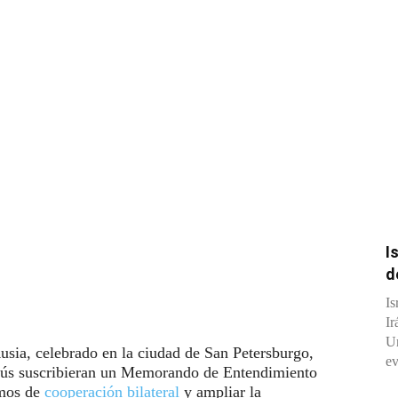
I
d
Is
Ir
Un
usia, celebrado en la ciudad de San Petersburgo,
ev
arús suscribieran un Memorando de Entendimiento
smos de
cooperación bilateral
y ampliar la