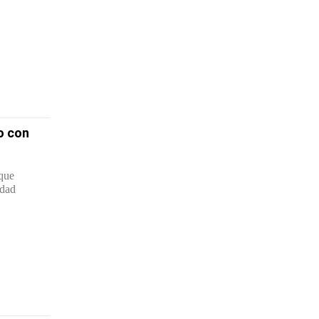
o con
 que
idad