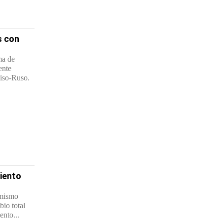
s con
ma de
ente
uiso-Ruso.
miento
amismo
bio total
ento...