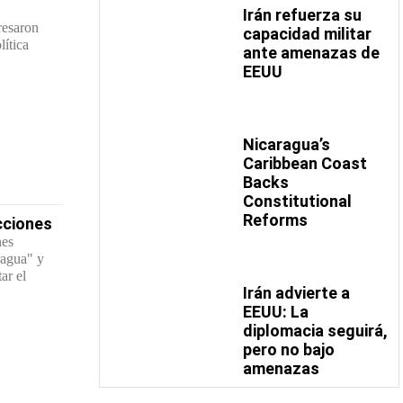
Irán refuerza su
resaron
capacidad militar
lítica
ante amenazas de
EEUU
Nicaragua’s
Caribbean Coast
Backs
Constitutional
Reforms
cciones
nes
ragua" y
ar el
Irán advierte a
EEUU: La
diplomacia seguirá,
pero no bajo
amenazas