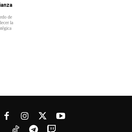
lianza
erdo de
lecer la
atégica