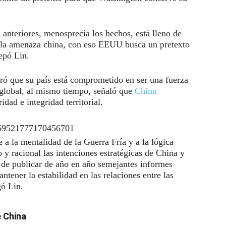
nteriores, menosprecia los hechos, está lleno de
e la amenaza china, con eso EEUU busca un pretexto
epó Lin.
uró que su país está comprometido en ser una fuerza
o global, al mismo tiempo, señaló que
China
dad e integridad territorial.
1869521777170456701
a la mentalidad de la Guerra Fría y a la lógica
y racional las intenciones estratégicas de China y
e de publicar de año en año semejantes informes
ntener la estabilidad en las relaciones entre las
ó Lin.
e China