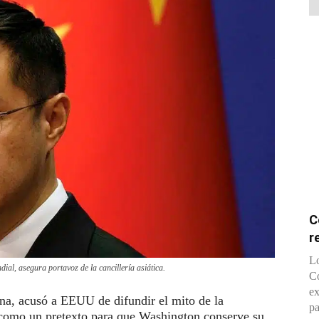
C
r
Lo
al, asegura portavoz de la cancillería asiática.
Co
ex
ina, acusó a EEUU de difundir el mito de la
pa
 como un pretexto para que Washington conserve su