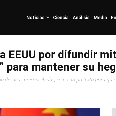
Noticias
Ciencia
Análisis
Media
En
a EEUU por difundir mit
” para mantener su he
eno de ideas preconcebidas, como un pretexto para qu