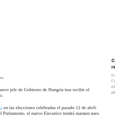
C
r
Lo
pea
Co
ex
evo jefe de Gobierno de Hungría tras recibir el
pa
o.
ía
en las elecciones celebradas el pasado 12 de abril.
del Parlamento, el nuevo Ejecutivo tendrá margen para