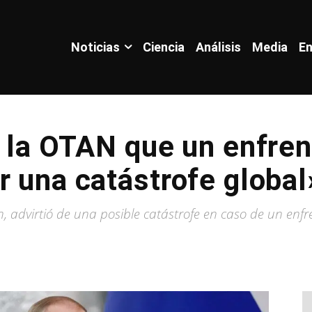
Noticias
Ciencia
Análisis
Media
En
a la OTAN que un enfre
r una catástrofe global
, advirtió de una posible catástrofe en caso de un enfr