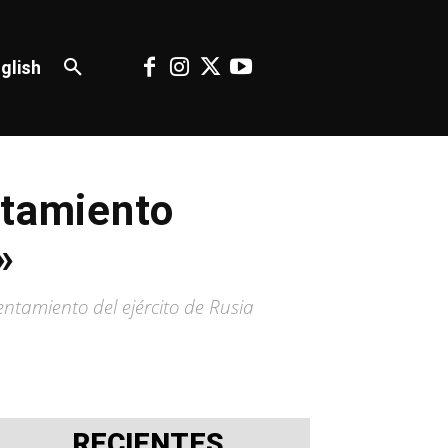
glish
ntamiento
»
entamiento del ejército de Rusia
RECIENTES