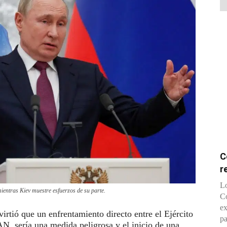
C
r
Lo
mientras Kiev muestre esfuerzos de su parte.
Co
ex
irtió que un enfrentamiento directo entre el Ejército
pa
N, sería una medida peligrosa y el inicio de una