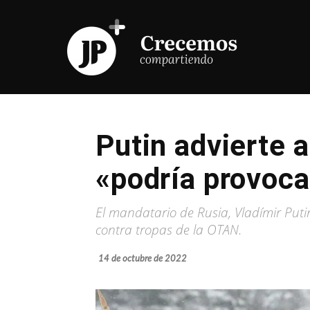
Putin advierte 
«podría provoca
El mandatario de Rusia, Vladímir Putin
contra tropas de la OTAN.
14 de octubre de 2022