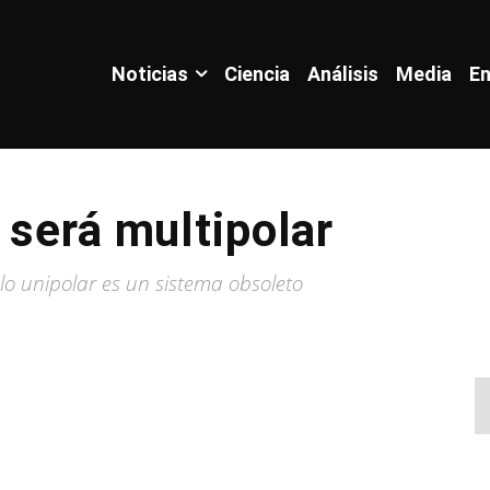
Noticias
Ciencia
Análisis
Media
En
 será multipolar
lo unipolar es un sistema obsoleto