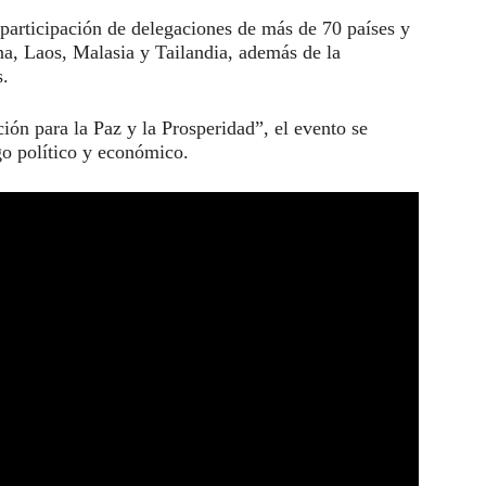
participación de delegaciones de más de 70 países y
ina, Laos, Malasia y Tailandia, además de la
s.
ón para la Paz y la Prosperidad”, el evento se
go político y económico.