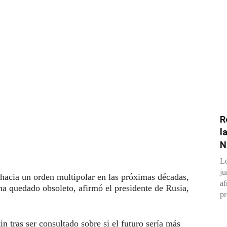
R
l
N
Lo
ju
 hacia un orden multipolar en las próximas décadas,
af
ha quedado obsoleto, afirmó el presidente de Rusia,
pr
n tras ser consultado sobre si el futuro sería más