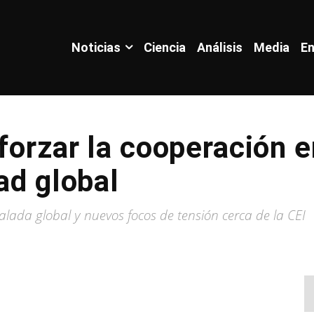
Noticias
Ciencia
Análisis
Media
En
eforzar la cooperación 
ad global
alada global y nuevos focos de tensión cerca de la CEI