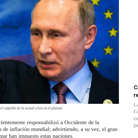
C
r
Lo
l culpable de la actual crisis en el planeta
Co
ex
cientemente responsabilizó a Occidente de la
pa
 de inflación mundial; advirtiendo, a su vez, el gran
 que han impuesto estas naciones.