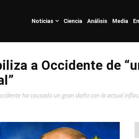
Noticias
Ciencia
Análisis
Media
En
iliza a Occidente de “
al”
ccidente ha causado un gran daño con la actual inflac