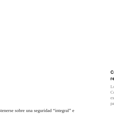
C
r
Lo
Co
ex
pa
stenerse sobre una seguridad “integral” e