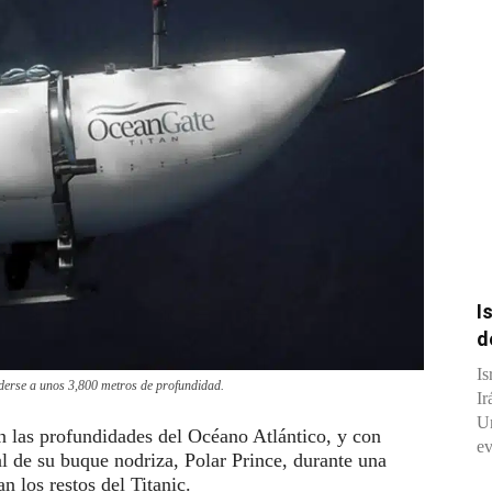
I
d
Is
derse a unos 3,800 metros de profundidad.
Ir
Un
n las profundidades del Océano Atlántico, y con
ev
al de su buque nodriza, Polar Prince, durante una
n los restos del Titanic.