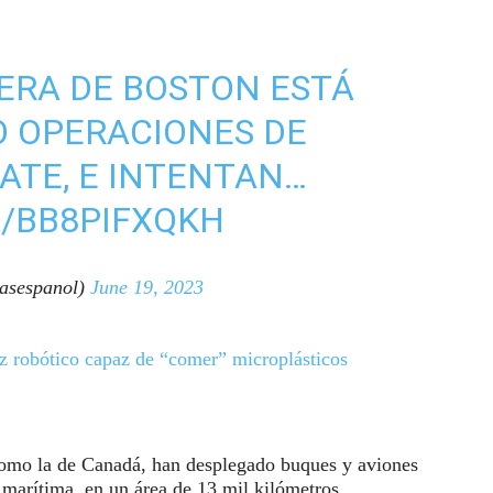
ERA DE BOSTON ESTÁ
O OPERACIONES DE
ATE, E INTENTAN…
M/BB8PIFXQKH
asespanol)
June 19, 2023
ez robótico capaz de “comer” microplásticos
 como la de Canadá, han desplegado buques y aviones
 marítima, en un área de 13 mil kilómetros