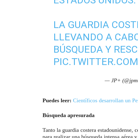
LA GUARDIA COST
LLEVANDO A CAB
BÚSQUEDA Y RESC
PIC.TWITTER.CO
— JP+ (@jpm
Puedes leer:
Científicos desarrollan un P
Búsqueda apresurada
Tanto la guardia costera estadounidense,
para realizar una búsqueda intensa aérea y