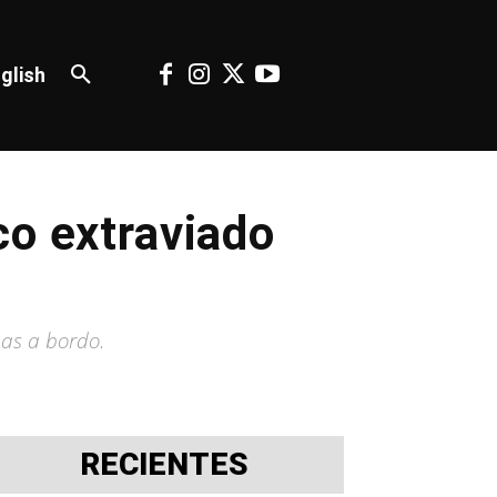
glish
co extraviado
nas a bordo.
RECIENTES