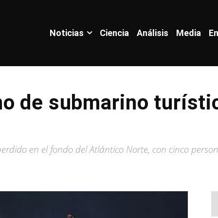
Noticias
Ciencia
Análisis
Media
En
o de submarino turísti
erdido en el fondo del Atlántico Norte, con cinco perso