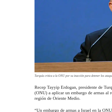
Turquía critica a la ONU por su inacción para detener los ataque
Recep Tayyip Erdogan, presidente de Turq
(ONU) a aplicar un embargo de armas al ré
región de Oriente Medio.
“Un embargo de armas a Israel en la ONU s