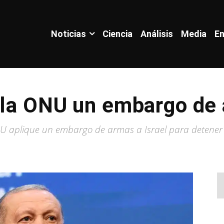
Noticias
Ciencia
Análisis
Media
En
 la ONU un embargo de 
NU aplique un embargo de armas a Israel para detener