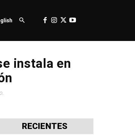
glish
e instala en
ón
o.
RECIENTES