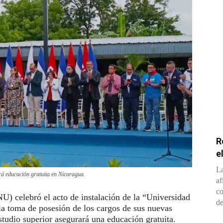
R
e
La
rá educación gratuita en Nicaragua.
af
co
) celebró el acto de instalación de la “Universidad
de
a toma de posesión de los cargos de sus nuevas
studio superior asegurará una educación gratuita.