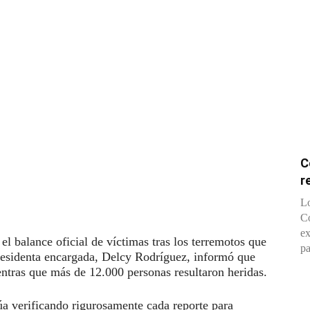
C
r
Lo
Co
ex
el balance oficial de víctimas tras los terremotos que
pa
residenta encargada, Delcy Rodríguez, informó que
ientras que más de 12.000 personas resultaron heridas.
a verificando rigurosamente cada reporte para