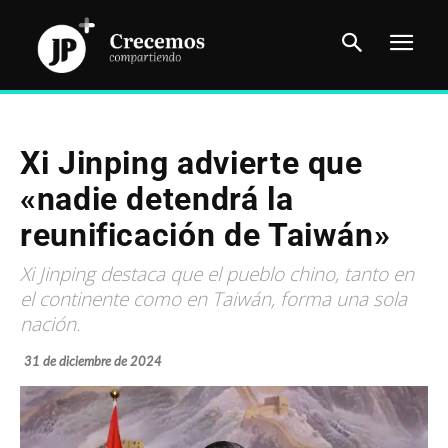
Xi Jinping advierte que
«nadie detendrá la
reunificación de Taiwán»
Xi Jinping destaca que el pueblo chino, tanto en
el continente como en Taiwán, forma una sola
nación.
31 de diciembre de 2024