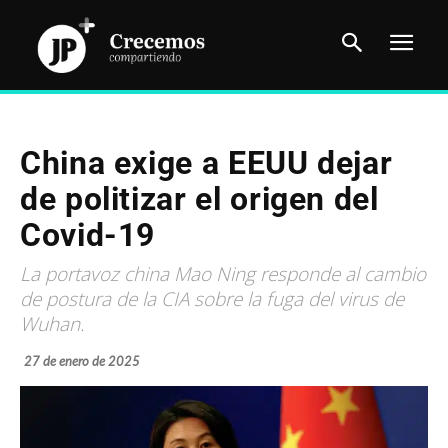
China exige a EEUU dejar
de politizar el origen del
Covid-19
La portavoz china Mao Ning responde al cambio
de postura de la CIA sobre la fuga del virus de
Wuhan.
27 de enero de 2025