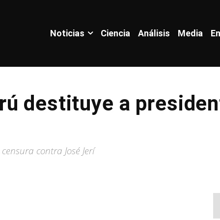
Noticias
Ciencia
Análisis
Media
En
ú destituye a presiden
ensura contra José Jerí