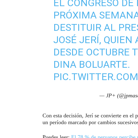
EL CONGRESO DE 
PRÓXIMA SEMANA
DESTITUIR AL PR
JOSÉ JERÍ, QUIEN
DESDE OCTUBRE T
DINA BOLUARTE.
PIC.TWITTER.CO
— JP+ (@jpmas
Con esta decisión, Jerí se convierte en el
un período marcado por cambios sucesivos 
Puedes leer:
El 78 % de peruanos percibe u