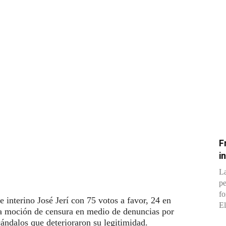
F
i
La
pe
fo
e interino José Jerí con 75 votos a favor, 24 en
El
una moción de censura en medio de denuncias por
cándalos que deterioraron su legitimidad.