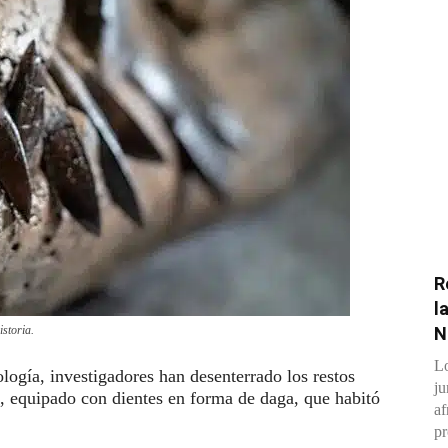
R
l
istoria.
N
Lo
ología, investigadores han desenterrado los restos
ju
o, equipado con dientes en forma de daga, que habitó
af
pr