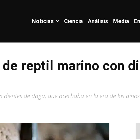
Noticias
Ciencia
Análisis
Media
En
 de reptil marino con d
n dientes de daga, que acechaba en la era de los dinos