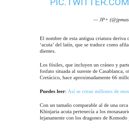
PIC.TWITTER.CO
— JP+ (@jpmas
El nombre de esta antigua criatura deriva d
‘acuta’ del latín, que se traduce como afil
dientes.
Los fósiles, que incluyen un cráneo y part
fosfato situada al sureste de Casablanca, o
Cretácico, hace aproximadamente 66 millo
Puedes leer
:
Así se crean millones de mo
Con un tamaño comparable al de una orca m
Khinjaria acuta pertenecía a los mosasaur
lejanamente con los dragones de Komodo 