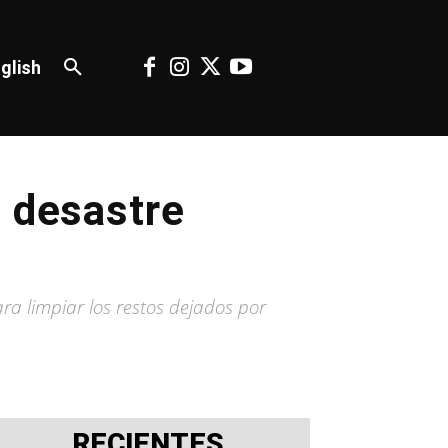
glish
l desastre
a limpiar los restos dejados por
RECIENTES