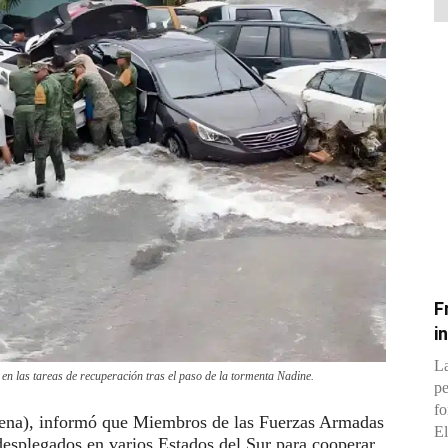
F
i
La
n las tareas de recuperación tras el paso de la tormenta Nadine.
pe
fo
dena), informó que Miembros de las Fuerzas Armadas
El
esplegados en varios Estados del Sur para cooperar