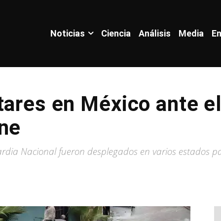
Noticias
Ciencia
Análisis
Media
En
tares en México ante e
ine
dia Nacional fueron desplegados en varios estados par