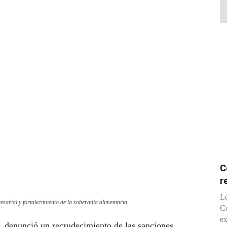
C
r
Lo
arial y fortalecimiento de la soberanía alimentaria
Co
ex
, denunció un recrudecimiento de las sanciones