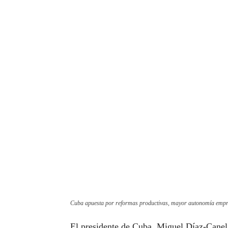
Cuba apuesta por reformas productivas, mayor autonomía empres
El presidente de Cuba, Miguel Díaz-Canel