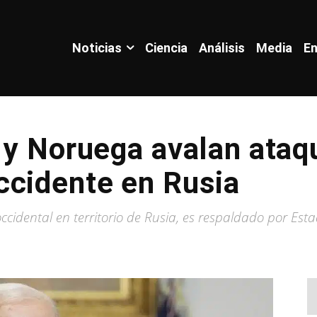
Noticias
Ciencia
Análisis
Media
En
 y Noruega avalan ataq
ccidente en Rusia
idental en territorio de Rusia, es respaldado por Esta