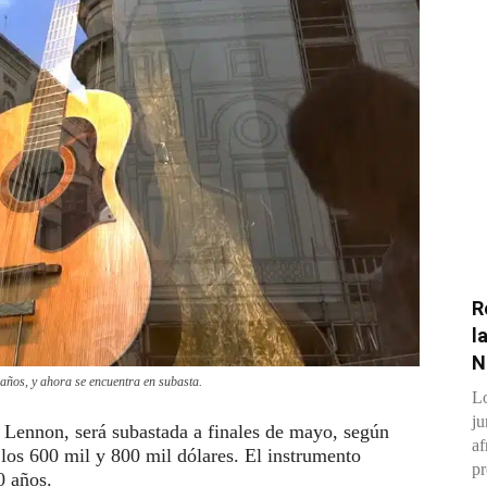
R
l
N
años, y ahora se encuentra en subasta.
Lo
ju
n Lennon, será subastada a finales de mayo, según
af
e los 600 mil y 800 mil dólares. El instrumento
pr
0 años.