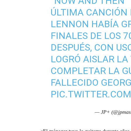
“NOW AND THEN” E
ÚLTIMA CANCIÓN 
LENNON HABÍA G
FINALES DE LOS 7
DESPUÉS, CON USO
LOGRÓ AISLAR LA
COMPLETAR LA G
FALLECIDO GEORG
PIC.TWITTER.CO
— JP+ (@jpmas
«El mánager tuvo la guitarra durante años 