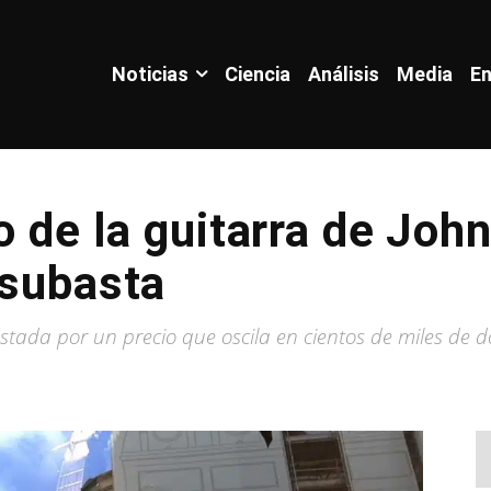
Noticias
Ciencia
Análisis
Media
En
o de la guitarra de Joh
 subasta
tada por un precio que oscila en cientos de miles de d