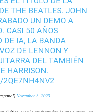
S EL TÍTULO DE LA
DE THE BEATLES. JOHN
RABADO UN DEMO A
0. CASI 50 AÑOS
 DE IA, LA BANDA
 VOZ DE LENNON Y
UITARRA DEL TAMBIÉN
E HARRISON.
M/2QE7NH4NV2
espanol)
November 3, 2023
en el ático, y en la mudanza fue de uno a otro»,»su