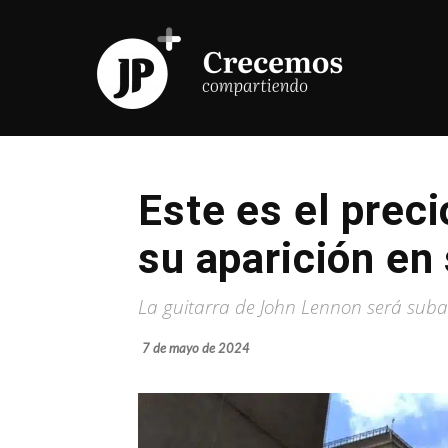
Este es el preci
su aparición en
La guitarra de John Lennon será subas
7 de mayo de 2024