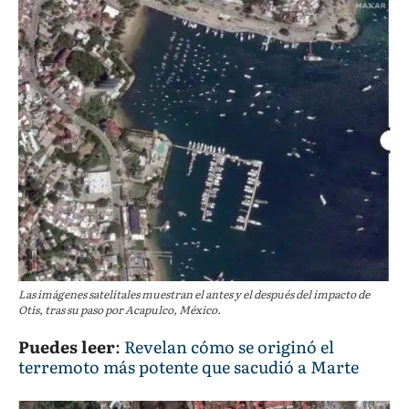
Las imágenes satelitales muestran el antes y el después del impacto de
Otis, tras su paso por Acapulco, México.
Puedes leer
:
Revelan cómo se originó el
terremoto más potente que sacudió a Marte