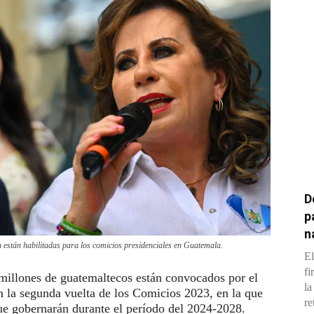
D
p
n
n están habilitadas para los comicios presidenciales en Guatemala.
El
fi
millones de guatemaltecos están convocados por el
la
n la segunda vuelta de los Comicios 2023, en la que
re
que gobernarán durante el período del 2024-2028.