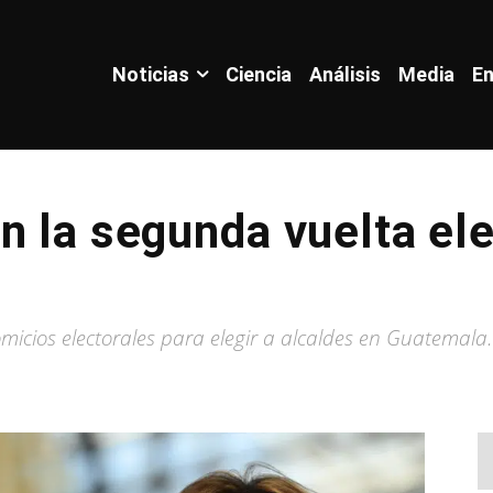
Noticias
Ciencia
Análisis
Media
En
n la segunda vuelta ele
omicios electorales para elegir a alcaldes en Guatemala.