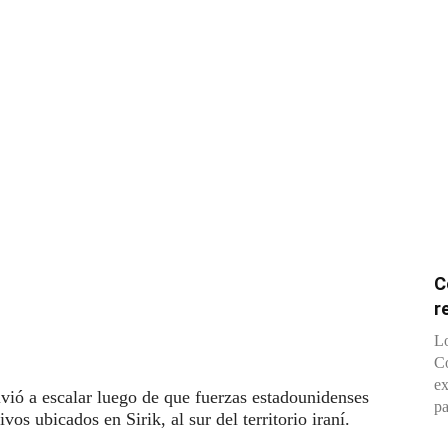
C
r
Lo
Co
ex
vió a escalar luego de que fuerzas estadounidenses
pa
vos ubicados en Sirik, al sur del territorio iraní.