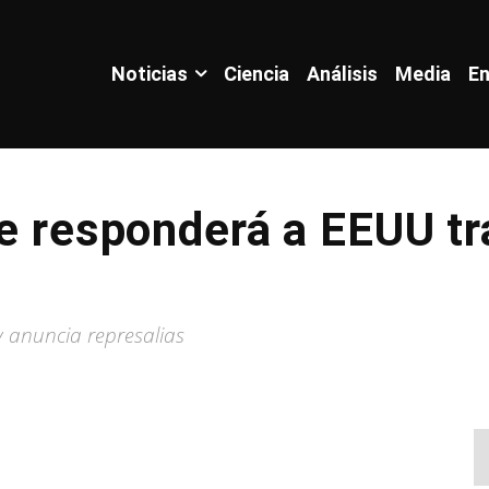
Noticias
Ciencia
Análisis
Media
En
ue responderá a EEUU t
 anuncia represalias