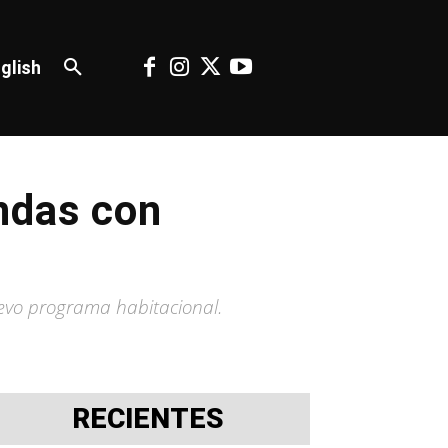
glish
ndas con
uevo programa habitacional.
RECIENTES