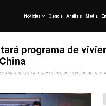
Noticias
Ciencia
Análisis
Media
En
tará programa de vivie
 China
Nicaragua aborda la primera fase de inversión de un n