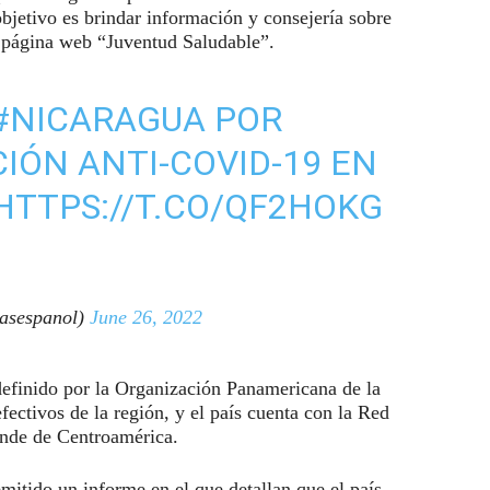
jetivo es brindar información y consejería sobre
a página web “Juventud Saludable”.
#NICARAGUA
POR
IÓN ANTI-COVID-19 EN
HTTPS://T.CO/QF2HOKG
asespanol)
June 26, 2022
definido por la Organización Panamericana de la
ctivos de la región, y el país cuenta con la Red
ande de Centroamérica.
mitido un informe en el que detallan que el país