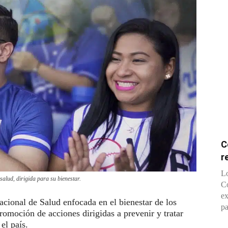
C
r
Lo
alud, dirigida para su bienestar.
Co
ex
onal de Salud enfocada en el bienestar de los
pa
romoción de acciones dirigidas a prevenir y tratar
el país.