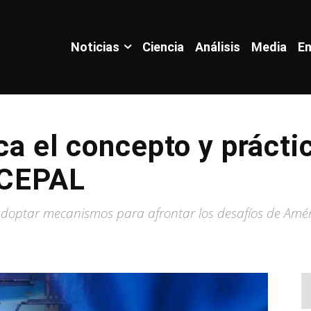
Noticias
Ciencia
Análisis
Media
En
ca el concepto y prácti
 CEPAL
adoptar mecanismos para afrontar los desafíos de Améri