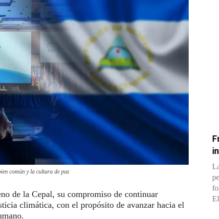
F
i
La
bien común y la cultura de paz
pe
fo
eno de la Cepal, su compromiso de continuar
El
ticia climática, con el propósito de avanzar hacia el
humano.