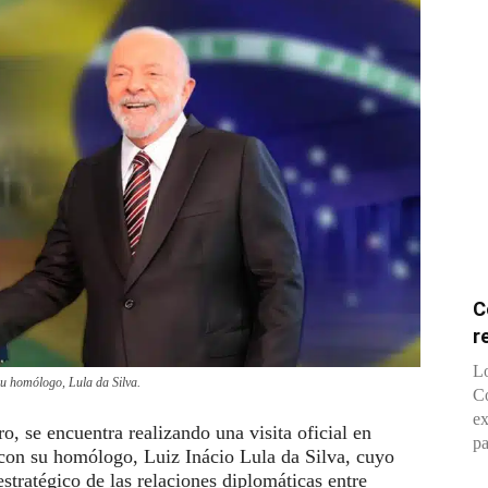
C
r
Lo
su homólogo, Lula da Silva.
Co
ex
, se encuentra realizando una visita oficial en
pa
 con su homólogo, Luiz Inácio Lula da Silva, cuyo
estratégico de las relaciones diplomáticas entre