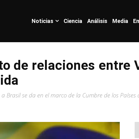
Noticias
Ciencia
Análisis
Media
En
o de relaciones entre 
lida
 a Brasil se da en el marco de la Cumbre de los Países 