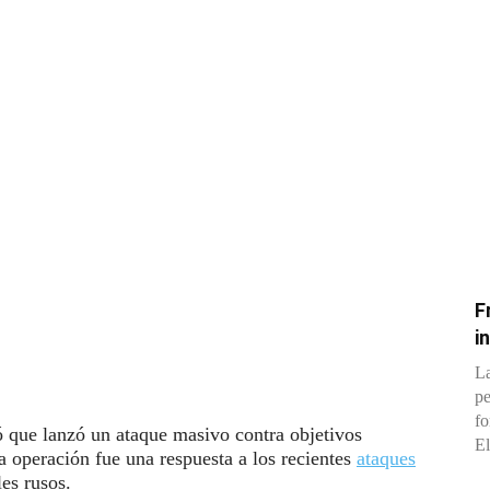
F
i
La
pe
fo
 que lanzó un ataque masivo contra objetivos
El
a operación fue una respuesta a los recientes
ataques
es rusos.