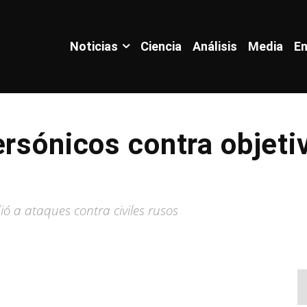
Noticias
Ciencia
Análisis
Media
En
ersónicos contra objeti
ó a ataques contra civiles rusos