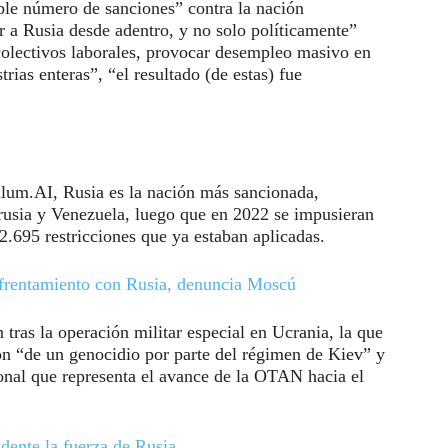
ble número de sanciones” contra la nación
ir a Rusia desde adentro, y no solo políticamente”
colectivos laborales, provocar desempleo masivo en
trias enteras”, “el resultado (de estas) fue
llum.AI, Rusia es la nación más sancionada,
rrusia y Venezuela, luego que en 2022 se impusieran
2.695 restricciones que ya estaban aplicadas.
frentamiento con Rusia, denuncia Moscú
ras la operación militar especial en Ucrania, la que
ión “de un genocidio por parte del régimen de Kiev” y
ional que representa el avance de la OTAN hacia el
dente la fuerza de Rusia