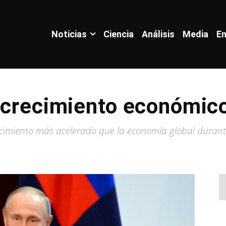
Noticias
Ciencia
Análisis
Media
En
l crecimiento económic
cimiento más acelerado que la economía global durant