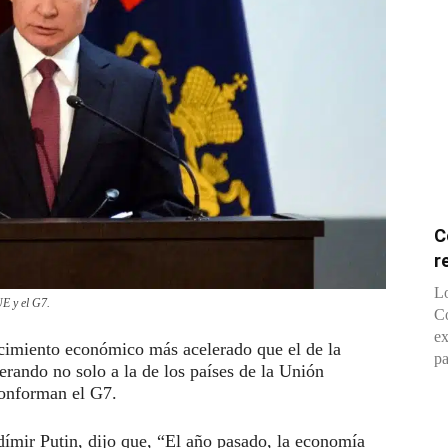
C
r
Lo
UE y el G7.
Co
ex
imiento económico más acelerado que el de la
pa
rando no solo a la de los países de la Unión
conforman el G7.
dímir Putin, dijo que, “El año pasado, la economía