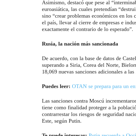
Asimismo, destacó que pese al “intermina
euroasiática, las cuales pretendían “destru
sino “crear problemas económicos en los 
el país, llevar al cierre de empresas e indus
exactamente el contrario de lo esperado”.
Rusia, la nación más sancionada
De acuerdo, con la base de datos de Caste
superando a Siria, Corea del Norte, Bielo
18,069 nuevas sanciones adicionales a las 
Puedes leer:
OTAN se prepara para un en
Las sanciones contra Moscú incrementaron t
tiene como finalidad proteger a la poblac
contrarrestar los riesgos de seguridad nac
Este, según Putin.
Te puede interesar:
Putin recuerda a Occi