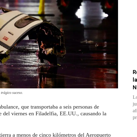
R
l
N
 trágico suceso.
Lo
ju
ulance, que transportaba a seis personas de
af
e del viernes en Filadelfia, EE.UU., causando la
pr
 tierra a menos de cinco kilómetros del Aeropuerto