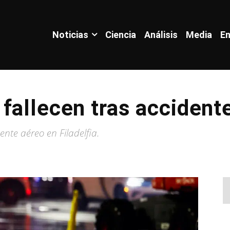
Noticias
Ciencia
Análisis
Media
En
fallecen tras accident
nte aéreo en Filadelfia.