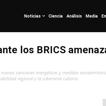
Noticias
Ciencia
Análisis
Media
En
ante los BRICS amenaza
 nuevas sanciones energéticas y medidas extraterritor
abilidad regional y la soberanía cubana