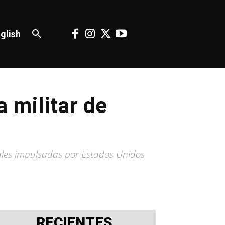
glish
 militar de
iales impulsadas por Estados Unidos
RECIENTES