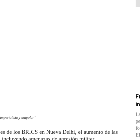
F
i
La
mperialista y unipolar”
pe
fo
res de los BRICS en Nueva Delhi, el aumento de las
El
, incluyendo amenazas de agresión militar,