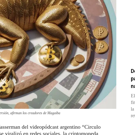
D
p
n
El
fi
la
nversión, afirman los creadores de Magaiba
re
asserman del videopódcast argentino “Circulo
se viralizó en redes sociales, la criptomoneda