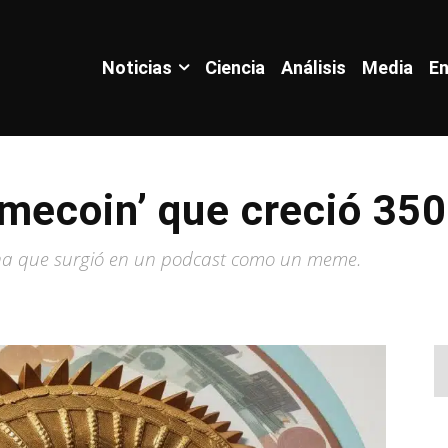
Noticias
Ciencia
Análisis
Media
En
mecoin’ que creció 350
na que surgió en un podcast como un meme.