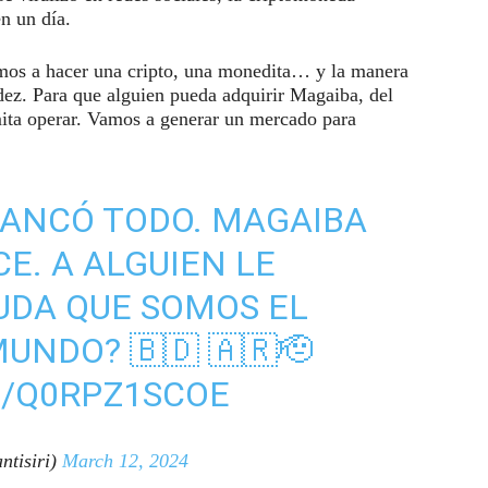
n un día.
amos a hacer una cripto, una monedita… y la manera
dez. Para que alguien pueda adquirir Magaiba, del
rmita operar. Vamos a generar un mercado para
RANCÓ TODO. MAGAIBA
CE. A ALGUIEN LE
UDA QUE SOMOS EL
UNDO? 🇧🇩 🇦🇷🫡
M/Q0RPZ1SCOE
ntisiri)
March 12, 2024