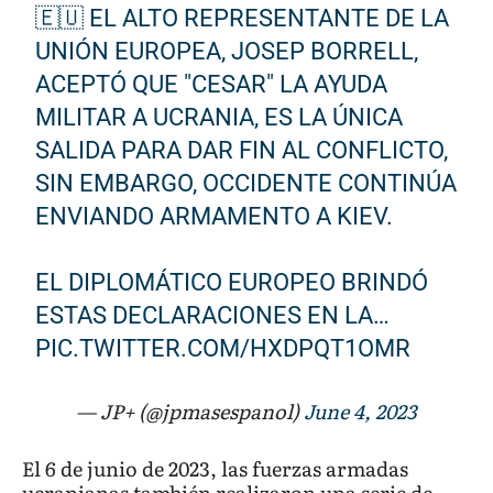
🇪🇺 EL ALTO REPRESENTANTE DE LA
UNIÓN EUROPEA, JOSEP BORRELL,
ACEPTÓ QUE "CESAR" LA AYUDA
MILITAR A UCRANIA, ES LA ÚNICA
SALIDA PARA DAR FIN AL CONFLICTO,
SIN EMBARGO, OCCIDENTE CONTINÚA
ENVIANDO ARMAMENTO A KIEV.
EL DIPLOMÁTICO EUROPEO BRINDÓ
ESTAS DECLARACIONES EN LA…
PIC.TWITTER.COM/HXDPQT1OMR
— JP+ (@jpmasespanol)
June 4, 2023
El 6 de junio de 2023, las fuerzas armadas
ucranianas también realizaron una serie de