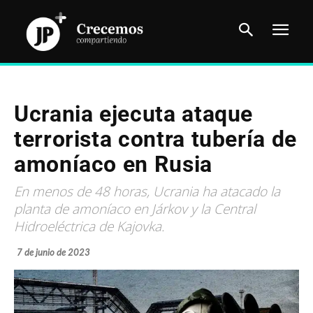
Ucrania ejecuta ataque
terrorista contra tubería de
amoníaco en Rusia
En menos de 48 horas, Ucrania ha atacado la
planta de amoníaco en Járkov y la Central
Hidroeléctrica de Kajovka.
7 de junio de 2023