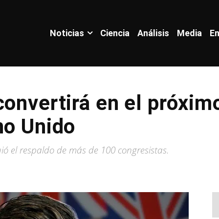
Noticias
Ciencia
Análisis
Media
En
convertirá en el próxim
no Unido
uió el respaldo de más de 100 congresistas.