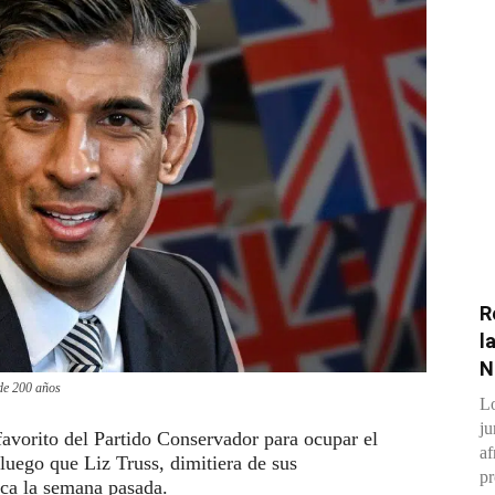
R
l
N
 de 200 años
Lo
ju
favorito del Partido Conservador para ocupar el
af
luego que Liz Truss, dimitiera de sus
pr
ica la semana pasada.