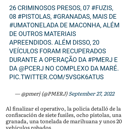
26 CRIMINOSOS PRESOS, 07
#FUZIS
,
08
#PISTOLAS
,
#GRANADAS
, MAIS DE
#UMATONELADA
DE MACONHA, ALÉM
DE OUTROS MATERIAIS
APREENDIDOS. ALÉM DISSO, 20
VEÍCULOS FORAM RECUPERADOS
DURANTE A OPERAÇÃO DA
#PMERJ
E
DA
@PCERJ
NO COMPLEXO DA MARÉ.
PIC.TWITTER.COM/5VSGK6ATUS
— @pmerj (@PMERJ)
September 27, 2022
Al finalizar el operativo, la policía detalló de la
confiscación de siete fusiles, ocho pistolas, una
granada, una tonelada de marihuana y unos 20
vehículos robados.